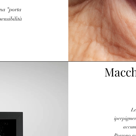
una “porta
ensibilità
Macch
Le
iperpigmen
accumu
Possono av