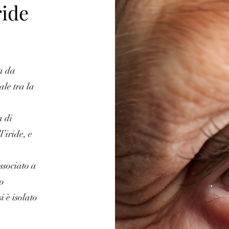
ride
a da
ale tra la
 di
l’iride, e
.
ssociato a
o
 è isolato