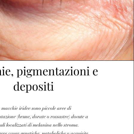
ie, pigmentazioni e
depositi
 macchie iridee sono piccole aree di
tazione (brune, dorate o rossastre) dovute a
li localizzati di melanina nello stroma.
ere cause genetiche, metaboliche o acquisite