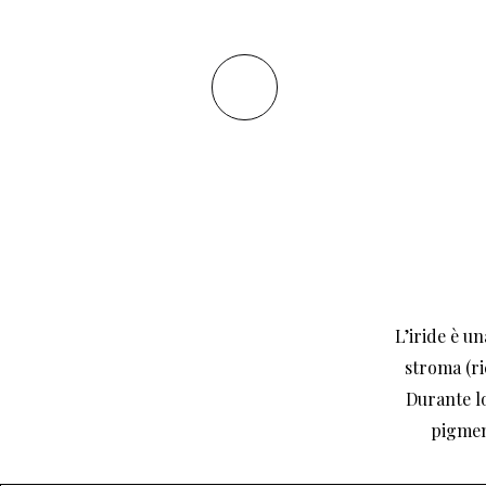
L’iride è u
stroma (ri
Durante lo
pigment