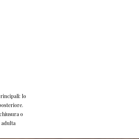
incipali: lo
posteriore.
chiusura o
e adulta