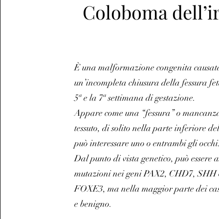
Coloboma dell’i
È una malformazione congenita causat
un’incompleta chiusura della fessura fet
5ª e la 7ª settimana di gestazione.
Appare come una “fessura” o mancanza
tessuto, di solito nella parte inferiore del
può interessare uno o entrambi gli occhi
Dal punto di vista genetico, può essere a
mutazioni nei geni PAX2, CHD7, SHH 
FOXE3, ma nella maggior parte dei casi
e benigno.