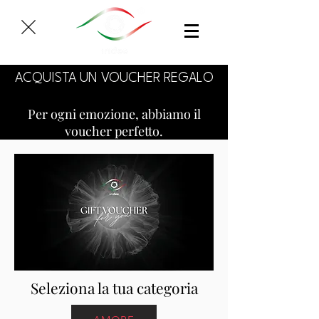
ACQUISTA UN VOUCHER REGALO
Per ogni emozione, abbiamo il
voucher perfetto.
Seleziona la tua categoria