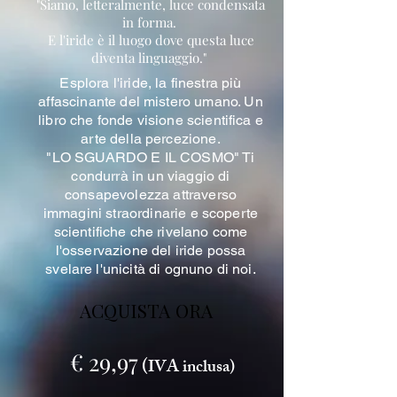
"Siamo, letteralmente, luce condensata
in forma.
E l'iride è il luogo dove questa luce
diventa linguaggio."
Esplora l'iride, la finestra più
affascinante del mistero umano. Un
libro che fonde visione scientifica e
arte della percezione.
"LO SGUARDO E IL COSMO" Ti
condurrà in un viaggio di
consapevolezza attraverso
immagini straordinarie e scoperte
scientifiche che rivelano come
l'osservazione del iride possa
svelare l'unicità di ognuno di noi.
ACQUISTA ORA
€ 29,97
(
IVA inclusa)