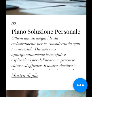
02.
Piano Soluzione Personale
Ottieni una strategia ideata
esclusivamente per te, considerando ogni
tua necessità. Discuteremo
approfonditamente le tue sfide e
aspirazioni per delineare un percorso
chiaro ed efficace. Il nostro obiettivo è
fornirti un piano pratico che porti ai
Mostra di più
risultati desiderati. Inizia oggi a
costruire il tuo futuro con una guida
esperta.