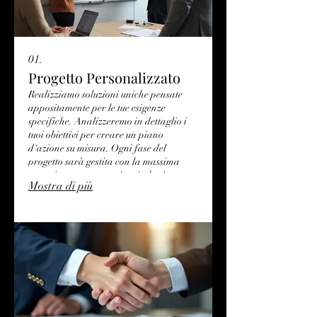
01.
Progetto Personalizzato
Realizziamo soluzioni uniche pensate
appositamente per le tue esigenze
specifiche. Analizzeremo in dettaglio i
tuoi obiettivi per creare un piano
d'azione su misura. Ogni fase del
progetto sarà gestita con la massima
attenzione per garantire risultati
Mostra di più
eccellenti. Trasformiamo le tue idee in
realtà concrete e di successo.