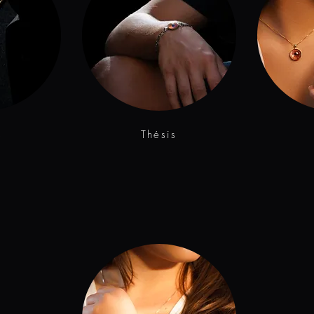
s
Thésis