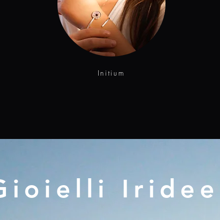
Initium
Gioielli Iride