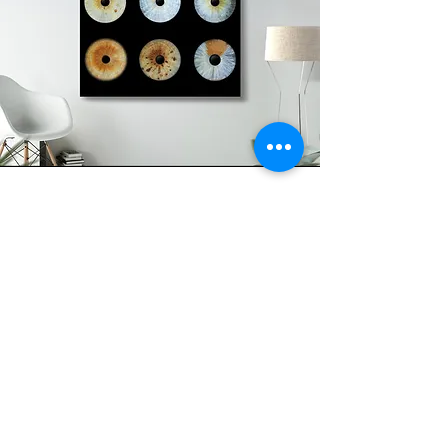
Questa unione rappresenta il
passaggio dalla conoscenza
individuale alla consapevolezza
collettiva.
È l’immagine dell’amore come forza
che riconcilia le differenze,
trasformando la diversità in unità.